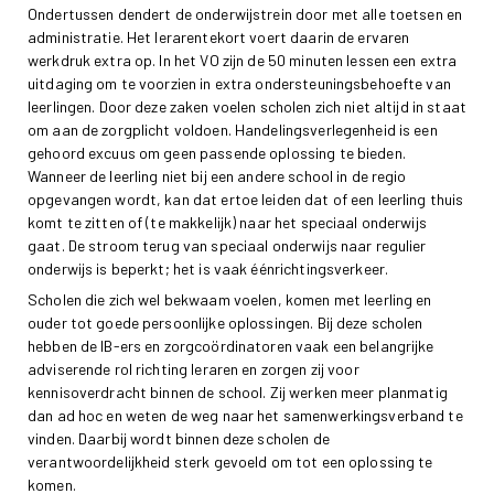
Ondertussen dendert de onderwijstrein door met alle toetsen en
administratie. Het lerarentekort voert daarin de ervaren
werkdruk extra op. In het VO zijn de 50 minuten lessen een extra
uitdaging om te voorzien in extra ondersteuningsbehoefte van
leerlingen. Door deze zaken voelen scholen zich niet altijd in staat
om aan de zorgplicht voldoen. Handelingsverlegenheid is een
gehoord excuus om geen passende oplossing te bieden.
Wanneer de leerling niet bij een andere school in de regio
opgevangen wordt, kan dat ertoe leiden dat of een leerling thuis
komt te zitten of (te makkelijk) naar het speciaal onderwijs
gaat. De stroom terug van speciaal onderwijs naar regulier
onderwijs is beperkt; het is vaak éénrichtingsverkeer.
Scholen die zich wel bekwaam voelen, komen met leerling en
ouder tot goede persoonlijke oplossingen. Bij deze scholen
hebben de IB-ers en zorgcoördinatoren vaak een belangrijke
adviserende rol richting leraren en zorgen zij voor
kennisoverdracht binnen de school. Zij werken meer planmatig
dan ad hoc en weten de weg naar het samenwerkingsverband te
vinden. Daarbij wordt binnen deze scholen de
verantwoordelijkheid sterk gevoeld om tot een oplossing te
komen.