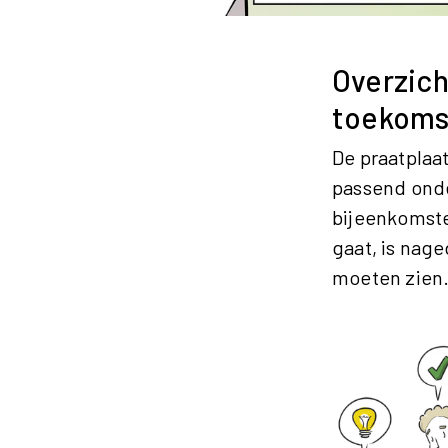
Overzich
toekoms
De praatplaa
passend onde
bijeenkomste
gaat, is nag
moeten zien.