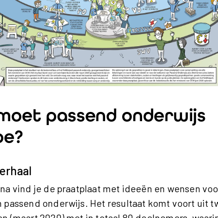
moet passend onderwijs
oe?
erhaal
na vind je de praatplaat met ideeën en wensen voo
 passend onderwijs. Het resultaat komt voort uit 
n (maart 2020) met in totaal 80 deelnemers, waar