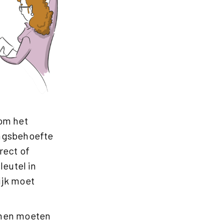
om het
ingsbehoefte
rect of
leutel in
ijk moet
amen moeten