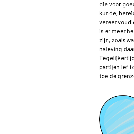
die voor goe
kunde, bereid
vereenvoudig
is er meer h
zijn, zoals 
naleving daar
Tegelijkerti
partijen lef 
toe de grenz