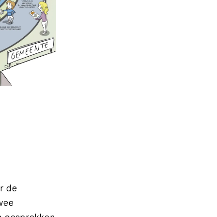
r de
twee
in gesprekken