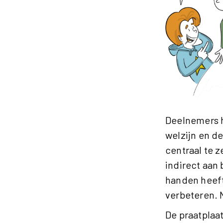
Deelnemers 
welzijn en d
centraal te z
indirect aan b
handen heeft
verbeteren. N
De praatplaa