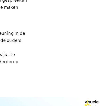
 te maken
euning in de
n de ouders,
ijs. De
 Verderop