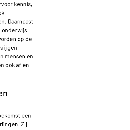
rvoor kennis,
ok
n. Daarnaast
d onderwijs
 worden op de
krijgen.
nen mensen en
en ook af en
 en
toekomst een
rlingen. Zij