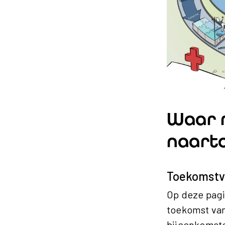
Waar 
naart
Toekomstv
Op deze pagi
toekomst van
bijeenkomste