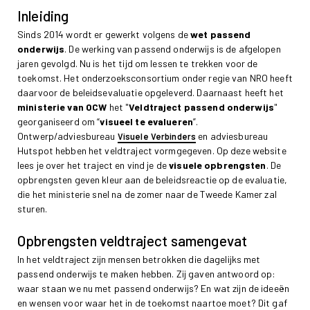
Inleiding
Sinds 2014 wordt er gewerkt volgens de
wet passend
onderwijs
. De werking van passend onderwijs is de afgelopen
jaren gevolgd. Nu is het tijd om lessen te trekken voor de
toekomst. Het onderzoeksconsortium onder regie van NRO heeft
daarvoor de beleidsevaluatie opgeleverd. Daarnaast heeft het
ministerie van OCW
het "
Veldtraject passend onderwijs
"
georganiseerd om “
visueel te evalueren
”.
Ontwerp/adviesbureau
en adviesbureau
Visuele Verbinders
Hutspot hebben het veldtraject vormgegeven. Op deze website
lees je over het traject en vind je de
visuele opbrengsten
. De
opbrengsten geven kleur aan de beleidsreactie op de evaluatie,
die het ministerie snel na de zomer naar de Tweede Kamer zal
sturen.
Opbrengsten veldtraject samengevat
In het veldtraject zijn mensen betrokken die dagelijks met
passend onderwijs te maken hebben. Zij gaven antwoord op:
waar staan we nu met passend onderwijs? En wat zijn de ideeën
en wensen voor waar het in de toekomst naartoe moet? Dit gaf